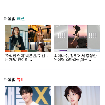
더셀럽
패션
'오싹한 연애' 박은빈, '귀신 보
최미나수, '킬잇'에서 증명한
는 재벌' 천여리…
완성형 스타일링[패션…
더셀럽
뷰티