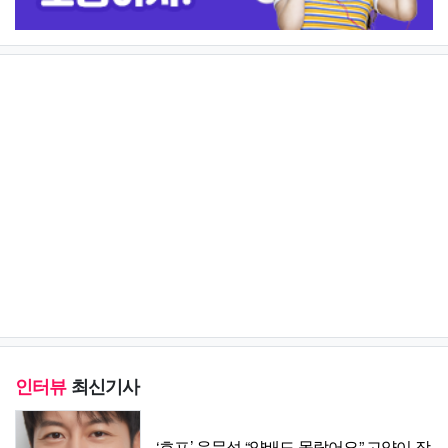
인터뷰
최신기사
‘호프’ 음문석 “양배도 몰랐어요” 고양이 장