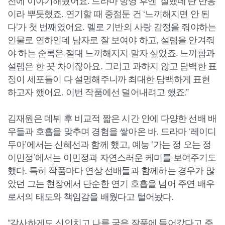
전에 이야기해줬어요. 드라마 방영 후엔 ‘잘했네’란 반응
이라 뿌듯했죠. 연기할 때 중점둔 건 ‘느끼해지면 안 된
다’가 첫 번째였어요. 멜로 기반의 사랑 감정을 줘야하는
인물로 연하인데 남자로 잘 보여야 하고, 설렘을 안겨줘
야 하는 순록은 절대 느끼해지지 말자 싶었죠. 느끼함과
설렘은 한 끗 차이잖아요. 그리고 과하지 않고 담백한 표
정이 세포들이 다 설명해주니까 최대한 담백하게 표현
하고자 했어요. 이번 작품에선 덜어내려고 했죠.”
김재원은 데뷔 후 비교적 짧은 시간 안에 다양한 선배 배
우들과 호흡을 맞추며 경험을 쌓아온 바. 드라마 ‘레이디
두아’에서는 신혜선과 함께 했고, 예능 ‘가는 정 오는 정
이민정’에서는 이민정과 자연스러운 케미를 보여주기도
했다. 특히 작품마다 연상 선배들과 함께하는 경우가 많
았던 그는 현장에서 단순한 연기 호흡을 넘어 주연 배우
로서의 태도와 책임감을 배웠다고 털어놨다.
“감사하게도 신인치고 나름 굵은 작품에 들어갔다고 주