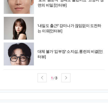
면의 비밀 [인터뷰]
'내일도 출근!' 강미나가 끊임없이 도전하
는 이유[인터뷰]
대체 불가 '김부장' 소지섭, 롱런의 비결[인
터뷰]
1
3
/