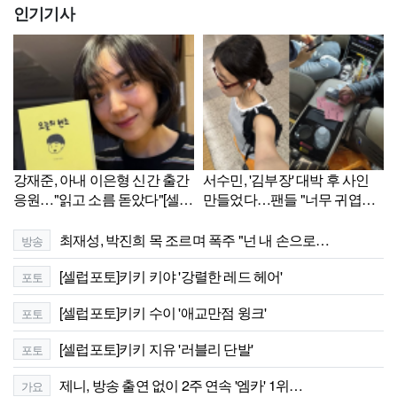
인기기사
강재준, 아내 이은형 신간 출간
서수민, '김부장' 대박 후 사인
응원…"읽고 소름 돋았다"[셀럽
만들었다…팬들 "너무 귀엽다"
샷]
[셀럽샷]
최재성, 박진희 목 조르며 폭주 "넌 내 손으로…
방송
[셀럽포토]키키 키야 '강렬한 레드 헤어'
포토
[셀럽포토]키키 수이 '애교만점 윙크'
포토
[셀럽포토]키키 지유 '러블리 단발'
포토
제니, 방송 출연 없이 2주 연속 '엠카' 1위…
가요