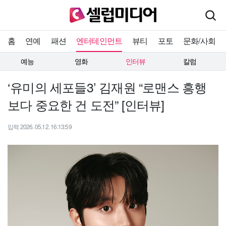
홈
연예
패션
엔터테인먼트
뷰티
포토
문화/사회
예능
영화
인터뷰
칼럼
‘유미의 세포들3’ 김재원 “로맨스 흥행
보다 중요한 건 도전” [인터뷰]
입력 2026. 05.12. 16:13:59