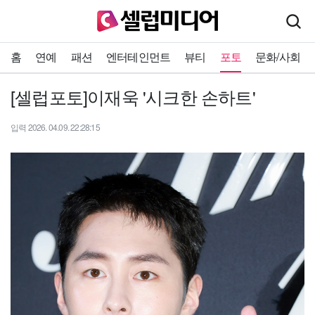
홈
연예
패션
엔터테인먼트
뷰티
포토
문화/사회
[셀럽포토]이재욱 '시크한 손하트'
입력 2026. 04.09. 22:28:15