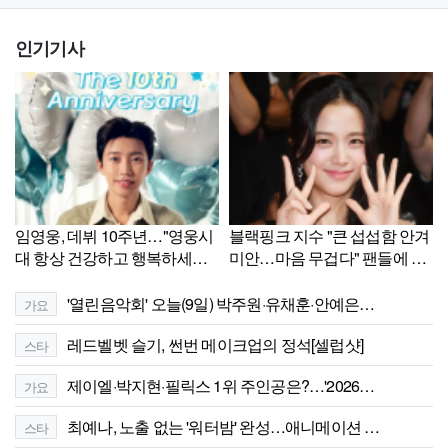
인기기사
임영웅, 데뷔 10주년…"영웅시
블랙핑크 지수 "큰 섭섭함 안겨
대 항상 건강하고 행복하세요"
미안…마음 무겁다" 팬들에 사
[셀럽톡]
과[셀럽톡]
'열린음악회' 오늘(9일) 박주원·유채훈·안예은…
가요
레드벨벳 슬기, 썬번 메이크업의 정석[셀럽샷]
스타
제이엘·박지현·필릭스 1위 주인공은?…'2026…
가요
최예나, 노출 없는 '워터밤' 완성…애니메이션 …
스타