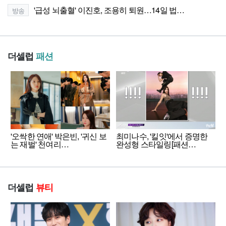
'급성 뇌출혈' 이진호, 조용히 퇴원…14일 법…
방송
더셀럽
패션
'오싹한 연애' 박은빈, '귀신 보
최미나수, '킬잇'에서 증명한
는 재벌' 천여리…
완성형 스타일링[패션…
더셀럽
뷰티