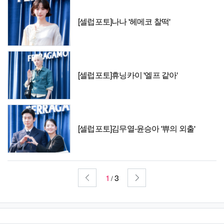
[셀럽포토]나나 '헤메코 찰떡'
[셀럽포토]휴닝카이 '엘프 같아'
[셀럽포토]김무열-윤승아 '쀼의 외출'
1
3
/