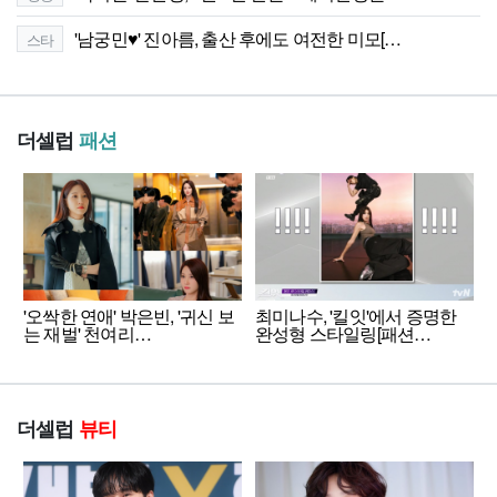
'남궁민♥' 진아름, 출산 후에도 여전한 미모[…
스타
더셀럽
패션
'오싹한 연애' 박은빈, '귀신 보
최미나수, '킬잇'에서 증명한
는 재벌' 천여리…
완성형 스타일링[패션…
더셀럽
뷰티