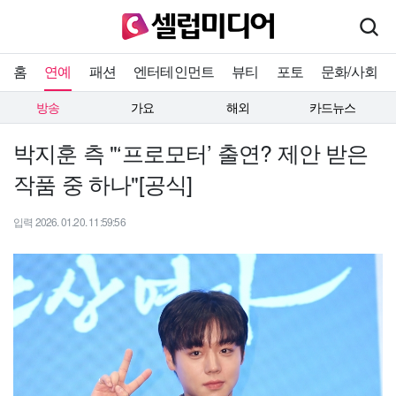
홈
연예
패션
엔터테인먼트
뷰티
포토
문화/사회
방송
가요
해외
카드뉴스
박지훈 측 "‘프로모터’ 출연? 제안 받은
작품 중 하나"[공식]
입력 2026. 01.20. 11:59:56