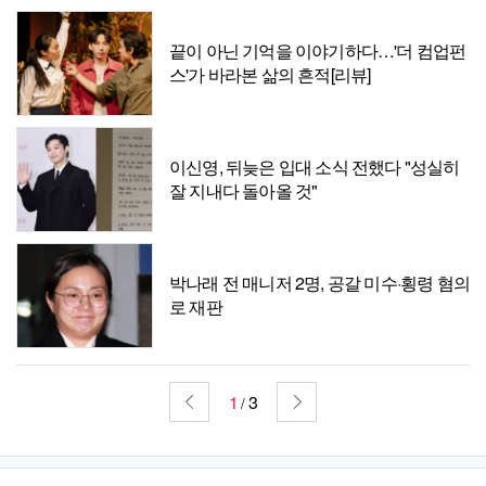
끝이 아닌 기억을 이야기하다…'더 컴업펀
스'가 바라본 삶의 흔적[리뷰]
이신영, 뒤늦은 입대 소식 전했다 "성실히
잘 지내다 돌아올 것"
박나래 전 매니저 2명, 공갈 미수·횡령 혐의
로 재판
1
3
/