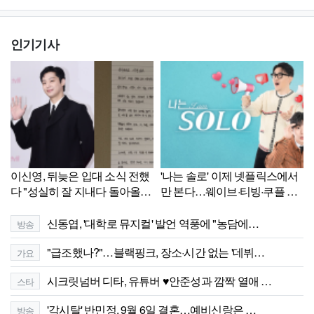
인기기사
이신영, 뒤늦은 입대 소식 전했
'나는 솔로' 이제 넷플릭스에서
다 "성실히 잘 지내다 돌아올
만 본다…웨이브·티빙·쿠플 서
것"
비스 종료
신동엽, '대학로 뮤지컬' 발언 역풍에 "농담에…
방송
"급조했나?"…블랙핑크, 장소·시간 없는 '데뷔…
가요
시크릿넘버 디타, 유튜버 ♥안준성과 깜짝 열애 …
스타
'각시탈' 반민정, 9월 6일 결혼…예비신랑은 …
방송