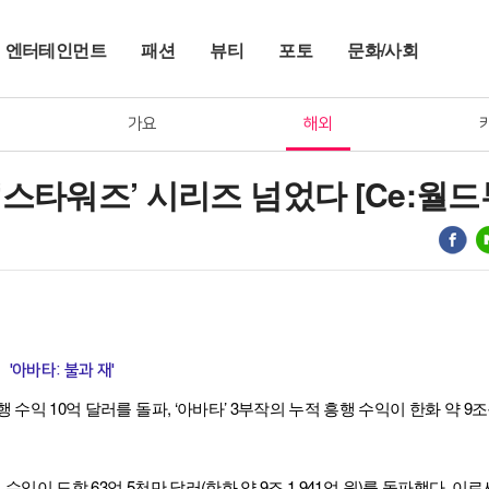
엔터테인먼트
패션
뷰티
포토
문화/사회
가요
해외
‘스타워즈’ 시리즈 넘었다 [Ce:월드
'아바타: 불과 재'
행 수익 10억 달러를 돌파, ‘아바타’ 3부작의 누적 흥행 수익이 한화 약 9
행 수익이 도합 63억 5천만 달러(한화 약 9조 1,941억 원)를 돌파했다. 이로