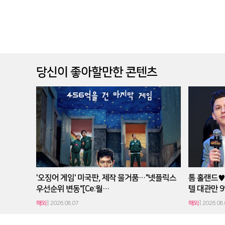
당신이 좋아할만한 콘텐츠
'오징어 게임' 미국판, 제작 물거품…"넷플릭스
톰 홀랜드♥
우선순위 변동"[Ce:월…
텔 대관만 
해외
2026.08.07
해외
2026.08.