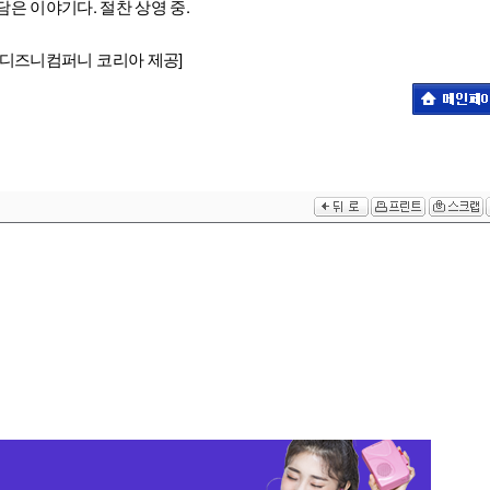
은 이야기다. 절찬 상영 중.
진=월트디즈니컴퍼니 코리아 제공]