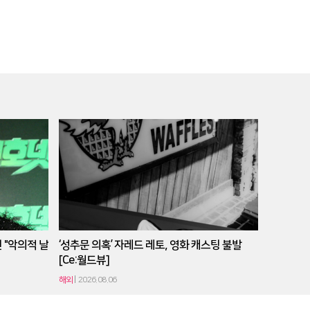
 "악의적 날
‘성추문 의혹’ 자레드 레토, 영화 캐스팅 불발
[Ce:월드뷰]
해외
2026.08.06