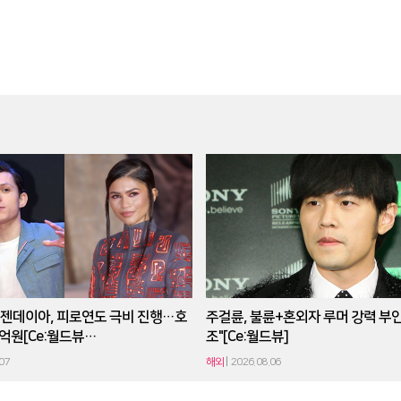
젠데이아, 피로연도 극비 진행…호
주걸륜, 불륜+혼외자 루머 강력 부인
9억원[Ce:월드뷰…
조"[Ce:월드뷰]
07
해외
2026.08.06