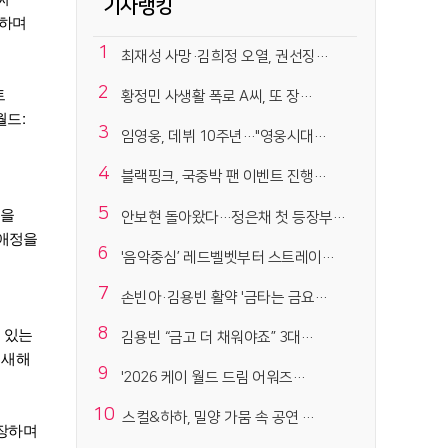
기사랭킹
 하며
1
최재성 사망·김희정 오열, 권선징…
트
2
황정민 사생활 폭로 A씨, 또 장…
월드:
3
임영웅, 데뷔 10주년…"영웅시대…
4
블랙핑크, 국중박 팬 이벤트 진행…
며
익을
5
안보현 돌아왔다…정은채 첫 등장부…
 애정을
6
'음악중심’ 레드벨벳부터 스트레이…
7
손빈아·김용빈 활약 '금타는 금요…
 있는
8
김용빈 “금고 더 채워야죠” 3대…
 새해
9
'2026 케이 월드 드림 어워즈…
10
스컬&하하, 밀양 가뭄 속 공연 …
등장하며