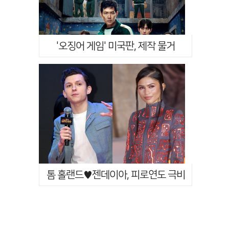
'오징어 게임' 미국판, 제작 물거
품…"넷플릭스 우선순위 변동"[Ce:
월…
톰 홀랜드♥젠데이아, 피로연도 극비
진행…호텔 대관만 9억원[Ce:월드
뷰…