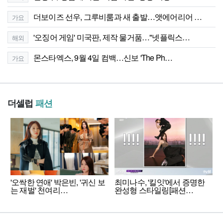
더보이즈 선우, 그루비룸과 새 출발…앳에어리어 …
가요
'오징어 게임' 미국판, 제작 물거품…"넷플릭스…
해외
몬스타엑스, 9월 4일 컴백…신보 'The Ph…
가요
더셀럽
패션
'오싹한 연애' 박은빈, '귀신 보
최미나수, '킬잇'에서 증명한
는 재벌' 천여리…
완성형 스타일링[패션…