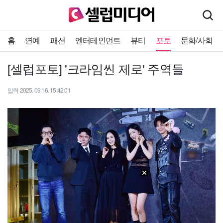
홈
연예
패션
엔터테인먼트
뷰티
포토
문화/사회
[셀럽포토] '크라임씬 제로' 주역들
입력 2025. 09.16. 15:42:01