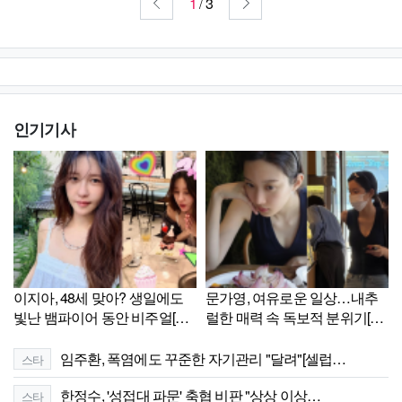
1
3
/
인기기사
이지아, 48세 맞아? 생일에도
문가영, 여유로운 일상…내추
빛난 뱀파이어 동안 비주얼[셀
럴한 매력 속 독보적 분위기[셀
럽샷]
럽샷]
임주환, 폭염에도 꾸준한 자기관리 "달려"[셀럽…
스타
한정수, '성접대 파문' 축협 비판 "상상 이상…
스타