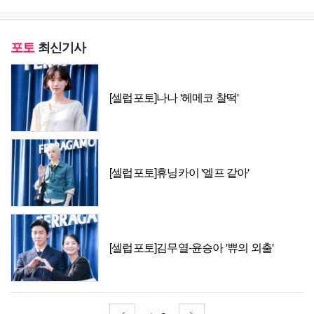
포토
최신기사
[셀럽포토]나나 '헤메코 찰떡'
[셀럽포토]휴닝카이 '엘프 같아'
[셀럽포토]김무열-윤승아 '쀼의 외출'