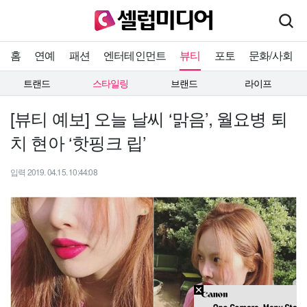
홈
연예
패션
엔터테인먼트
뷰티
포토
문화/사회
트랜드
스타일링
브랜드
라이프
[뷰티 예보] 오늘 날씨 ‘맑음’, 월요병 퇴
치 현아 ‘핫핑크 립’
입력 2019. 04.15. 10:44:08