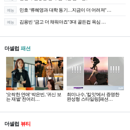
민호 “류혜영과 대학 동기…지금이 더 어려져” …
예능
김용빈 “금고 더 채워야죠” 3대 골든컵 욕심 …
예능
더셀럽
패션
'오싹한 연애' 박은빈, '귀신 보
최미나수, '킬잇'에서 증명한
는 재벌' 천여리…
완성형 스타일링[패션…
더셀럽
뷰티