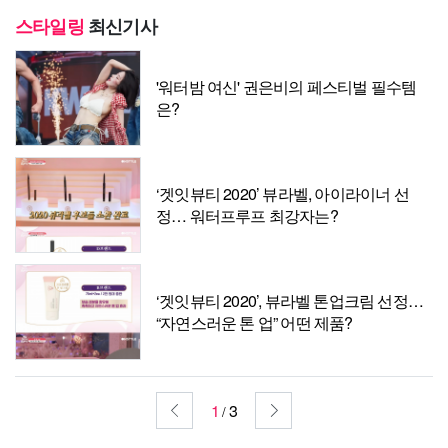
스타일링
최신기사
'워터밤 여신' 권은비의 페스티벌 필수템
은?
‘겟잇뷰티 2020’ 뷰라벨, 아이라이너 선
정… 워터프루프 최강자는?
‘겟잇뷰티 2020’, 뷰라벨 톤업크림 선정…
“자연스러운 톤 업” 어떤 제품?
1
3
/