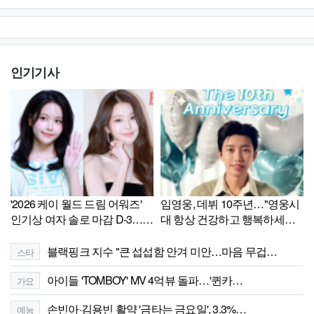
인기기사
'2026 케이 월드 드림 어워즈'
임영웅, 데뷔 10주년…"영웅시
인기상 여자 솔로 마감 D-3…카
대 항상 건강하고 행복하세요"
르멘·장원영 초접전
[셀럽톡]
블랙핑크 지수 "큰 섭섭함 안겨 미안…마음 무겁…
스타
아이들 'TOMBOY' MV 4억뷰 돌파…'퀸카…
가요
손빈아·김용빈 활약 '금타는 금요일', 3.3%…
예능