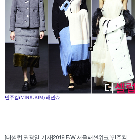
민주킴(MINJUKIM) 패션쇼
[더셀럽 권광일 기자]2019 F/W 서울패션위크 '민주킴