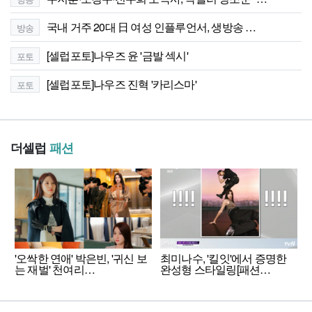
국내 거주 20대 日 여성 인플루언서, 생방송 …
방송
[셀럽포토]나우즈 윤 '금발 섹시'
포토
[셀럽포토]나우즈 진혁 '카리스마'
포토
더셀럽
패션
'오싹한 연애' 박은빈, '귀신 보
최미나수, '킬잇'에서 증명한
는 재벌' 천여리…
완성형 스타일링[패션…