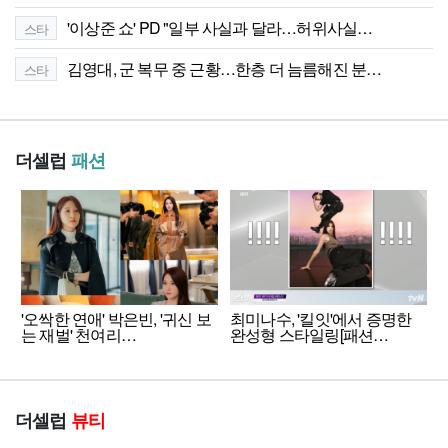
'이상준 쇼' PD "일부 사실과 달라…허위사실…
스타
김영대, 군 복무 중 근황…한층 더 늠름해진 분…
스타
더셀럽
패션
'오싹한 연애' 박은빈, '귀신 보
최미나수, '킬잇'에서 증명한
는 재벌' 천여리…
완성형 스타일링[패션…
더셀럽
뷰티