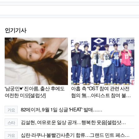
인기기사
'남궁민♥' 진아름, 출산 후에도
아홉 측 "OST 참여 관련 사전
여전한 미모[셀럽샷]
협의 無…아티스트 참여 불가"
[전문]
82메이저, 9월 1일 싱글 'HEAT' 발매……
가요
김설현, 여유로운 일상 공개…행복한 웃음[셀럽샷…
스타
십란·라쿠나·볼빨간사춘기 합류…그랜드 민트 페스…
가요