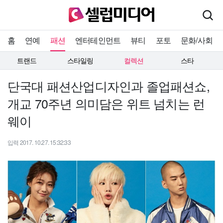
홈
연예
패션
엔터테인먼트
뷰티
포토
문화/사회
트랜드
스타일링
컬렉션
스타
단국대 패션산업디자인과 졸업패션쇼,
개교 70주년 의미담은 위트 넘치는 런
웨이
입력 2017. 10.27. 15:32:33