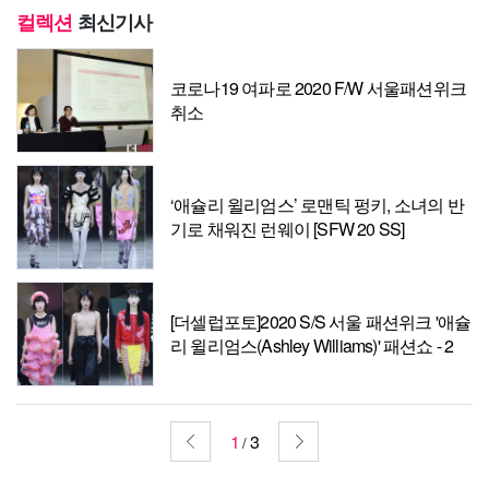
컬렉션
최신기사
코로나19 여파로 2020 F/W 서울패션위크
취소
‘애슐리 윌리엄스’ 로맨틱 펑키, 소녀의 반
기로 채워진 런웨이 [SFW 20 SS]
[더셀럽포토]2020 S/S 서울 패션위크 '애슐
리 윌리엄스(Ashley Williams)' 패션쇼 - 2
1
3
/