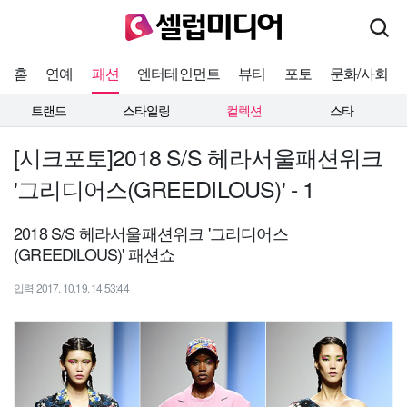
홈
연예
패션
엔터테인먼트
뷰티
포토
문화/사회
트랜드
스타일링
컬렉션
스타
[시크포토]2018 S/S 헤라서울패션위크
'그리디어스(GREEDILOUS)' - 1
2018 S/S 헤라서울패션위크 '그리디어스
(GREEDILOUS)' 패션쇼
입력 2017. 10.19. 14:53:44