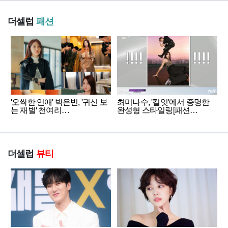
더셀럽
패션
'오싹한 연애' 박은빈, '귀신 보
최미나수, '킬잇'에서 증명한
는 재벌' 천여리…
완성형 스타일링[패션…
더셀럽
뷰티