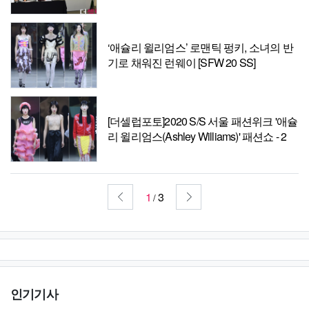
‘애슐리 윌리엄스’ 로맨틱 펑키, 소녀의 반
기로 채워진 런웨이 [SFW 20 SS]
[더셀럽포토]2020 S/S 서울 패션위크 '애슐
리 윌리엄스(Ashley Williams)' 패션쇼 - 2
1
3
/
인기기사