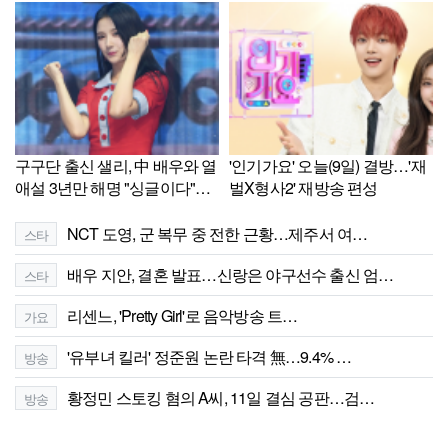
구구단 출신 샐리, 中 배우와 열
'인기가요' 오늘(9일) 결방…'재
애설 3년만 해명 "싱글이다"
벌X형사2' 재방송 편성
[Ce:월드뷰]
NCT 도영, 군 복무 중 전한 근황…제주서 여…
스타
배우 지안, 결혼 발표…신랑은 야구선수 출신 엄…
스타
리센느, 'Pretty Girl'로 음악방송 트…
가요
'유부녀 킬러' 정준원 논란 타격 無…9.4% …
방송
황정민 스토킹 혐의 A씨, 11일 결심 공판…검…
방송