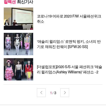
컬렉션
최신기사
코로나19 여파로 2020 F/W 서울패션위크
취소
‘애슐리 윌리엄스’ 로맨틱 펑키, 소녀의 반
기로 채워진 런웨이 [SFW 20 SS]
[더셀럽포토]2020 S/S 서울 패션위크 '애슐
리 윌리엄스(Ashley Williams)' 패션쇼 - 2
1
3
/