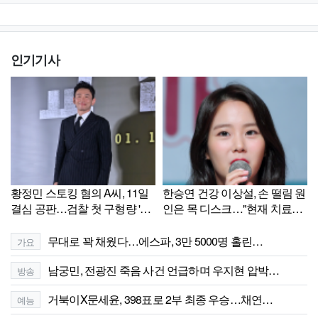
인기기사
황정민 스토킹 혐의 A씨, 11일
한승연 건강 이상설, 손 떨림 원
결심 공판…검찰 첫 구형량 '주
인은 목 디스크…"현재 치료
목'
중"
무대로 꽉 채웠다…에스파, 3만 5000명 홀린…
가요
남궁민, 전광진 죽음 사건 언급하며 우지현 압박…
방송
거북이X문세윤, 398표로 2부 최종 우승…채연…
예능