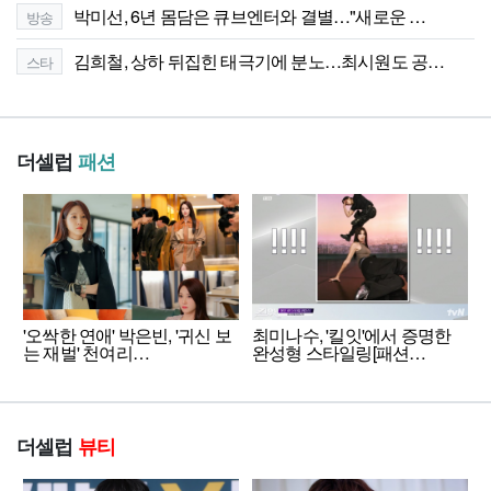
박미선, 6년 몸담은 큐브엔터와 결별…"새로운 …
방송
김희철, 상하 뒤집힌 태극기에 분노…최시원도 공…
스타
더셀럽
패션
'오싹한 연애' 박은빈, '귀신 보
최미나수, '킬잇'에서 증명한
는 재벌' 천여리…
완성형 스타일링[패션…
더셀럽
뷰티