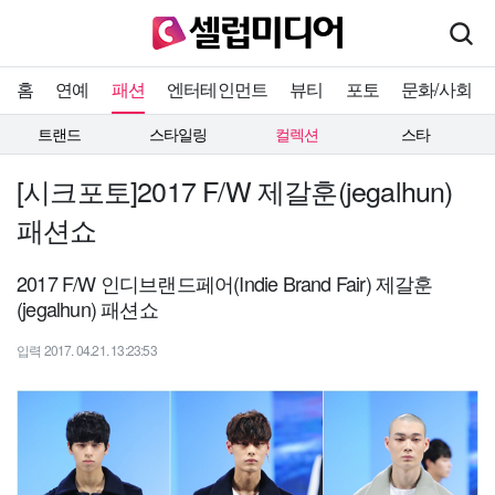
홈
연예
패션
엔터테인먼트
뷰티
포토
문화/사회
트랜드
스타일링
컬렉션
스타
[시크포토]2017 F/W 제갈훈(jegalhun)
패션쇼
2017 F/W 인디브랜드페어(Indie Brand Fair) 제갈훈
(jegalhun) 패션쇼
입력 2017. 04.21. 13:23:53